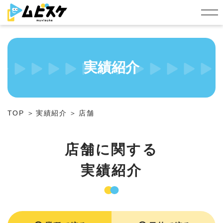
シ
ョ
ー
ト
動
画
編
集
実績紹介
依
頼
定
額
制
サ
TOP
実績紹介
店舗
ー
ビ
ス
店舗に関する
実績紹介